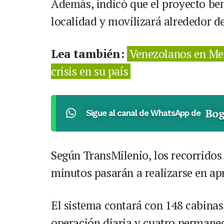
Además, indicó que el proyecto bene
localidad y movilizará alrededor d
Lea también:
Venezolanos en Med
crisis en su país
Bog
Sigue al canal de WhatsApp de
Según TransMilenio, los recorrido
minutos pasarán a realizarse en 
El sistema contará con 148 cabinas,
operación diaria y cuatro permanec