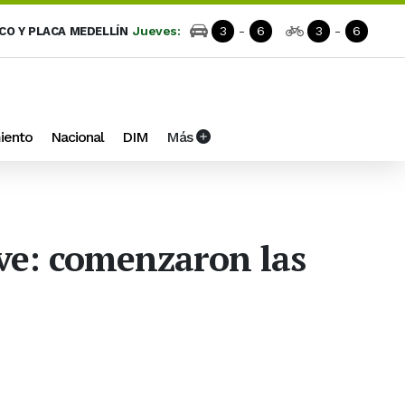
Jueves:
3
-
6
3
-
6
ICO Y PLACA MEDELLÍN
iento
Nacional
DIM
Más
ve: comenzaron las