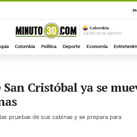
P
Colombia
JUEVES 06 DE AGOSTO
quia
Colombia
Política
Deporte
Economía
Entretenim
 San Cristóbal ya se mue
inas
 las pruebas de sus cabinas y se prepara para