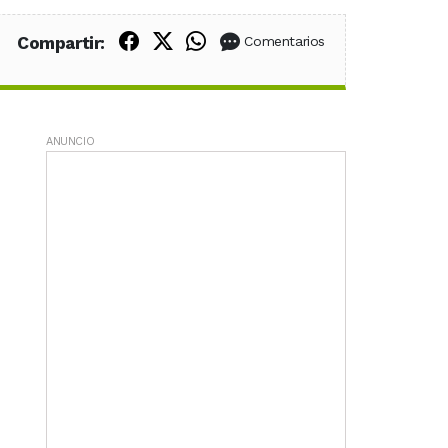
Compartir en Facebook
Compartir en X (Twitter)
Compartir en WhatsApp
Compartir:
Comentarios
ANUNCIO