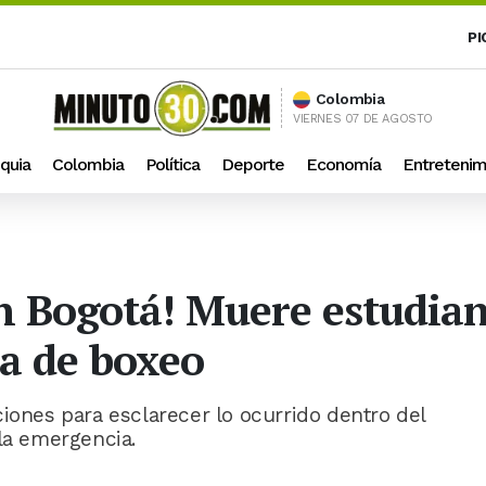
PI
Colombia
VIERNES 07 DE AGOSTO
quia
Colombia
Política
Deporte
Economía
Entretenim
en Bogotá! Muere estudian
ca de boxeo
iones para esclarecer lo ocurrido dentro del
 la emergencia.