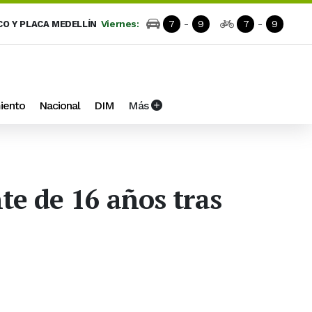
Viernes:
7
-
9
7
-
9
CO Y PLACA MEDELLÍN
iento
Nacional
DIM
Más
te de 16 años tras