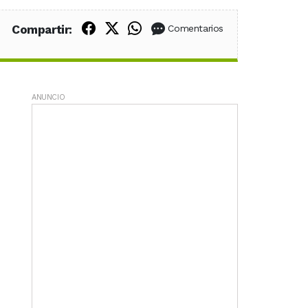
Compartir en Facebook
Compartir en X (Twitter)
Compartir en WhatsApp
Compartir:
Comentarios
ANUNCIO