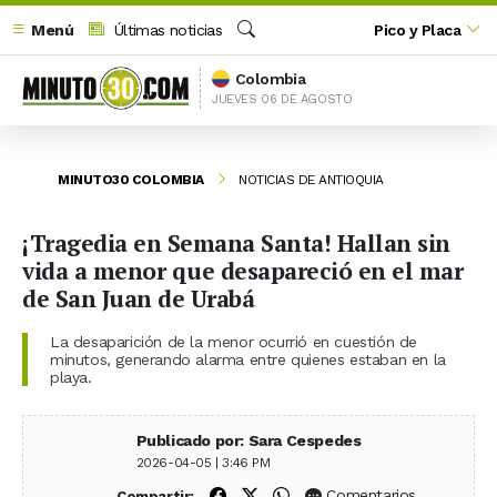
Menú
Últimas noticias
Pico y Placa
Buscar
Colombia
JUEVES 06 DE AGOSTO
MINUTO30 COLOMBIA
NOTICIAS DE ANTIOQUIA
¡Tragedia en Semana Santa! Hallan sin
vida a menor que desapareció en el mar
de San Juan de Urabá
La desaparición de la menor ocurrió en cuestión de
minutos, generando alarma entre quienes estaban en la
playa.
Publicado por: Sara Cespedes
2026-04-05 | 3:46 PM
Compartir en Facebook
Compartir en X (Twitter)
Compartir en WhatsApp
Comentarios
Compartir: