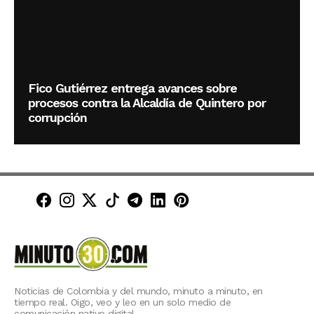
Fico Gutiérrez entrega avances sobre
procesos contra la Alcaldía de Quintero por
corrupción
Minuto30 en Facebook
Minuto30 en Instagram
Minuto30 en X (Twitter)
Minuto30 en TikTok
Canal de Minuto30 en T
Minuto30 en LinkedIn
Minuto30 en Pinte
Noticias de Colombia y del mundo, minuto a minuto, en
tiempo real. Oigo, veo y leo en un solo medio de
comunicación nativo digital.