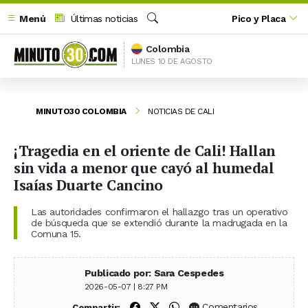
Menú
Últimas noticias
Pico y Placa
Buscar
Colombia
LUNES 10 DE AGOSTO
MINUTO30 COLOMBIA
NOTICIAS DE CALI
¡Tragedia en el oriente de Cali! Hallan
sin vida a menor que cayó al humedal
Isaías Duarte Cancino
Las autoridades confirmaron el hallazgo tras un operativo
de búsqueda que se extendió durante la madrugada en la
Comuna 15.
Publicado por: Sara Cespedes
2026-05-07 | 8:27 PM
Compartir en Facebook
Compartir en X (Twitter)
Compartir en WhatsApp
Comentarios
Compartir: