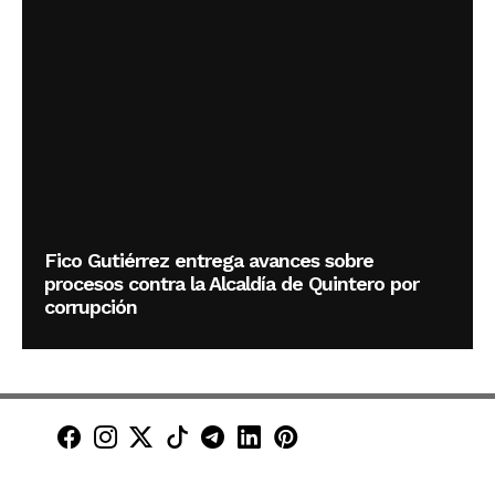
Fico Gutiérrez entrega avances sobre
procesos contra la Alcaldía de Quintero por
corrupción
Minuto30 en Facebook
Minuto30 en Instagram
Minuto30 en X (Twitter)
Minuto30 en TikTok
Canal de Minuto30 en T
Minuto30 en LinkedIn
Minuto30 en Pinte