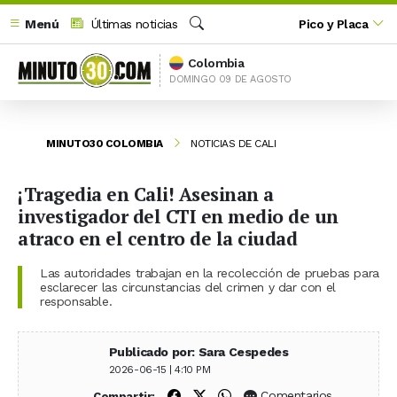
Menú
Últimas noticias
Pico y Placa
Buscar
Colombia
DOMINGO 09 DE AGOSTO
MINUTO30 COLOMBIA
NOTICIAS DE CALI
¡Tragedia en Cali! Asesinan a
investigador del CTI en medio de un
atraco en el centro de la ciudad
Las autoridades trabajan en la recolección de pruebas para
esclarecer las circunstancias del crimen y dar con el
responsable.
Publicado por: Sara Cespedes
2026-06-15 | 4:10 PM
Compartir en Facebook
Compartir en X (Twitter)
Compartir en WhatsApp
Comentarios
Compartir: