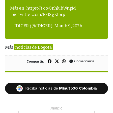
Más en
https://t.co/8nhlubWnpM
pic.twitter.com/EFtSgKI3rp
— IDIGER (@IDIGER)
March 9, 2026
Más
noticias de Bogotá
Compartir en Facebook
Compartir en X (Twitter)
Compartir en WhatsApp
Comentarios
Compartir:
Reciba noticias de
Minuto30 Colombia
ANUNCIO