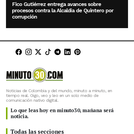
Fico Gutiérrez entrega avances sobre
procesos contra la Alcaldía de Quintero por
corrupción
Minuto30 en Facebook
Minuto30 en Instagram
Minuto30 en X (Twitter)
Minuto30 en TikTok
Canal de Minuto30 en T
Minuto30 en LinkedIn
Minuto30 en Pinte
Noticias de Colombia y del mundo, minuto a minuto, en
tiempo real. Oigo, veo y leo en un solo medio de
comunicación nativo digital.
Lo que leas hoy en minuto30, mañana será
noticia.
Todas las secciones