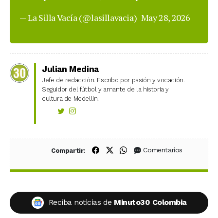
— La Silla Vacía (@lasillavacia)
May 28, 2026
Julian Medina
Jefe de redacción. Escribo por pasión y vocación.
Seguidor del fútbol y amante de la historia y
cultura de Medellín.
Compartir en Facebook
Compartir en X (Twitter)
Compartir en WhatsApp
Comentarios
Compartir:
Reciba noticias de
Minuto30 Colombia