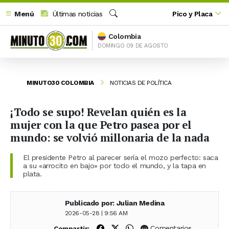
Menú
Últimas noticias
Pico y Placa
Buscar
Colombia
DOMINGO 09 DE AGOSTO
MINUTO30 COLOMBIA
NOTICIAS DE POLÍTICA
¡Todo se supo! Revelan quién es la
mujer con la que Petro pasea por el
mundo: se volvió millonaria de la nada
El presidente Petro al parecer sería el mozo perfecto: saca
a su «arrocito en bajo» por todo el mundo, y la tapa en
plata.
Publicado por: Julian Medina
2026-05-28 | 9:56 AM
Compartir en Facebook
Compartir en X (Twitter)
Compartir en WhatsApp
Comentarios
Compartir: