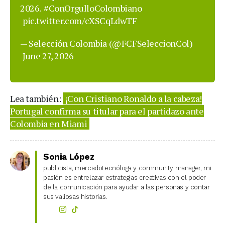
2026.
#ConOrgulloColombiano
pic.twitter.com/cXSCqLdwTF
— Selección Colombia (@FCFSeleccionCol)
June 27, 2026
Lea también:
¡Con Cristiano Ronaldo a la cabeza!
Portugal confirma su titular para el partidazo ante
Colombia en Miami
Sonia López
publicista, mercadotecnóloga y community manager, mi
pasión es entrelazar estrategias creativas con el poder
de la comunicación para ayudar a las personas y contar
sus valiosas historias.