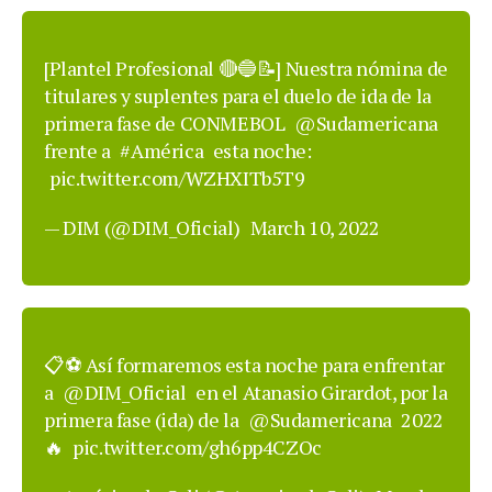
[Plantel Profesional 🔴🔵📝] Nuestra nómina de
titulares y suplentes para el duelo de ida de la
primera fase de CONMEBOL
@Sudamericana
frente a
#América
esta noche:
pic.twitter.com/WZHXITb5T9
— DIM (@DIM_Oficial)
March 10, 2022
📋⚽ Así formaremos esta noche para enfrentar
a
@DIM_Oficial
en el Atanasio Girardot, por la
primera fase (ida) de la
@Sudamericana
2022
🔥
pic.twitter.com/gh6pp4CZOc