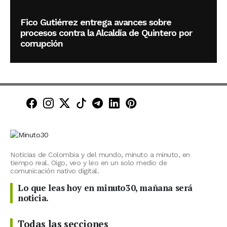
Fico Gutiérrez entrega avances sobre
procesos contra la Alcaldía de Quintero por
corrupción
Minuto30 en Facebook
Minuto30 en Instagram
Minuto30 en X (Twitter)
Minuto30 en TikTok
Canal de Minuto30 en T
Minuto30 en LinkedIn
Minuto30 en Pinte
Noticias de Colombia y del mundo, minuto a minuto, en
tiempo real. Oigo, veo y leo en un solo medio de
comunicación nativo digital.
Lo que leas hoy en minuto30, mañana será
noticia.
Todas las secciones