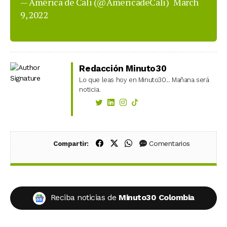
— América de Cali (@AmericadeCali)
March
9, 2022
Redacción Minuto30
Lo que leas hoy en Minuto30... Mañana será
noticia.
Compartir en Facebook
Compartir en X (Twitter)
Compartir en WhatsApp
Comentarios
Compartir:
Reciba noticias de
Minuto30 Colombia