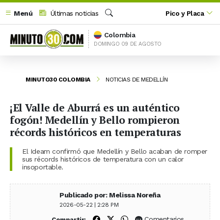
Menú
Últimas noticias
Pico y Placa
Buscar
Colombia
DOMINGO 09 DE AGOSTO
MINUTO30 COLOMBIA
NOTICIAS DE MEDELLÍN
¡El Valle de Aburrá es un auténtico
fogón! Medellín y Bello rompieron
récords históricos en temperaturas
El Ideam confirmó que Medellín y Bello acaban de romper
sus récords históricos de temperatura con un calor
insoportable.
Publicado por: Melissa Noreña
2026-05-22 | 2:28 PM
Compartir en Facebook
Compartir en X (Twitter)
Compartir en WhatsApp
Comentarios
Compartir: