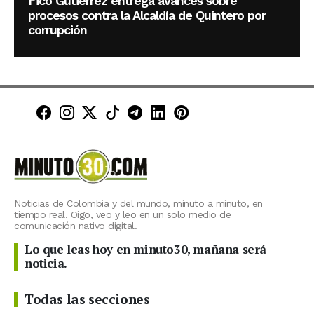
Fico Gutiérrez entrega avances sobre
procesos contra la Alcaldía de Quintero por
corrupción
Minuto30 en Facebook
Minuto30 en Instagram
Minuto30 en X (Twitter)
Minuto30 en TikTok
Canal de Minuto30 en T
Minuto30 en LinkedIn
Minuto30 en Pinte
Noticias de Colombia y del mundo, minuto a minuto, en
tiempo real. Oigo, veo y leo en un solo medio de
comunicación nativo digital.
Lo que leas hoy en minuto30, mañana será
noticia.
Todas las secciones