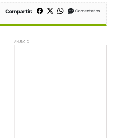
Compartir en Facebook
Compartir en X (Twitter)
Compartir en WhatsApp
Compartir:
Comentarios
ANUNCIO