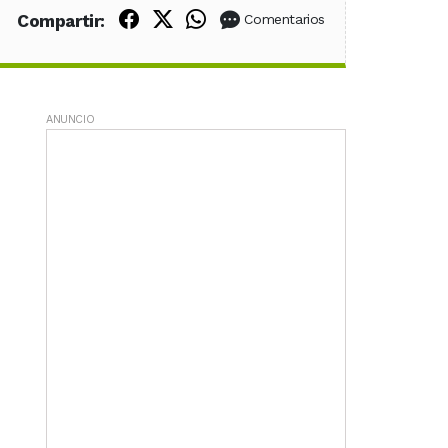
Compartir en Facebook
Compartir en X (Twitter)
Compartir en WhatsApp
Compartir:
Comentarios
ANUNCIO