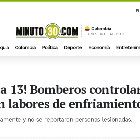
P
Colombia
JUEVES 06 DE AGOSTO
quia
Colombia
Política
Deporte
Economía
Entretenim
a 13! Bomberos controla
an labores de enfriamient
amente y no se reportaron personas lesionadas.