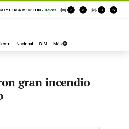
Jueves:
3
-
6
3
-
6
ICO Y PLACA MEDELLÍN
iento
Nacional
DIM
Más
ron gran incendio
o