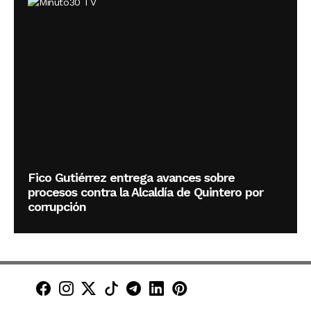
Fico Gutiérrez entrega avances sobre
procesos contra la Alcaldía de Quintero por
corrupción
Minuto30 en Facebook
Minuto30 en Instagram
Minuto30 en X (Twitter)
Minuto30 en TikTok
Canal de Minuto30 en T
Minuto30 en LinkedIn
Minuto30 en Pinte