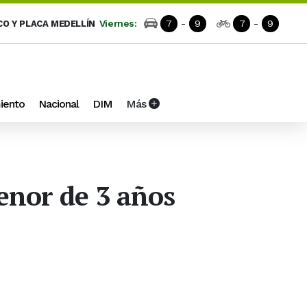
Viernes:
7
-
9
7
-
9
CO Y PLACA MEDELLÍN
iento
Nacional
DIM
Más
menor de 3 años