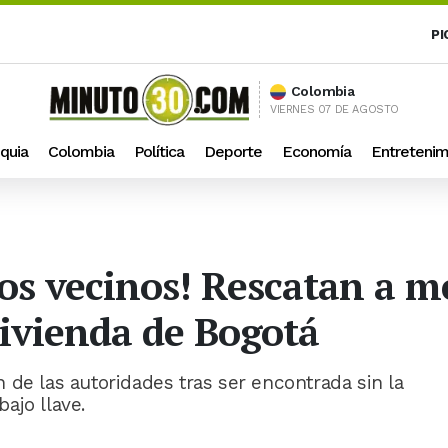
PI
Colombia
VIERNES 07 DE AGOSTO
quia
Colombia
Política
Deporte
Economía
Entretenim
 los vecinos! Rescatan a 
ivienda de Bogotá
 de las autoridades tras ser encontrada sin la
ajo llave.