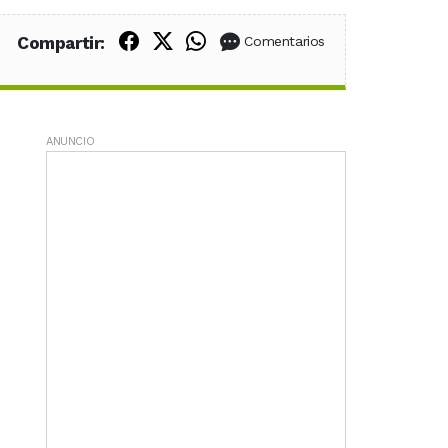
Compartir en Facebook
Compartir en X (Twitter)
Compartir en WhatsApp
Compartir:
Comentarios
ANUNCIO