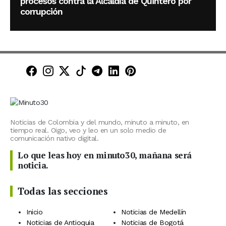
procesos contra la Alcaldía de Quintero por
corrupción
Minuto30 en Facebook
Minuto30 en Instagram
Minuto30 en X (Twitter)
Minuto30 en TikTok
Canal de Minuto30 en T
Minuto30 en LinkedIn
Minuto30 en Pinte
Noticias de Colombia y del mundo, minuto a minuto, en
tiempo real. Oigo, veo y leo en un solo medio de
comunicación nativo digital.
Lo que leas hoy en minuto30, mañana será
noticia.
Todas las secciones
Inicio
Noticias de Medellín
Noticias de Antioquia
Noticias de Bogotá