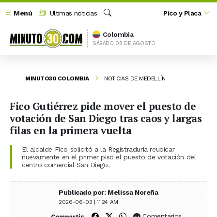
Menú
Últimas noticias
Pico y Placa
Buscar
Colombia
SÁBADO 08 DE AGOSTO
MINUTO30 COLOMBIA
NOTICIAS DE MEDELLÍN
Fico Gutiérrez pide mover el puesto de
votación de San Diego tras caos y largas
filas en la primera vuelta
El alcalde Fico solicitó a la Registraduría reubicar
nuevamente en el primer piso el puesto de votación del
centro comercial San Diego.
Publicado por: Melissa Noreña
2026-06-03 | 11:24 AM
Compartir en Facebook
Compartir en X (Twitter)
Compartir en WhatsApp
Comentarios
Compartir: