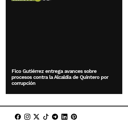
Fico Gutiérrez entrega avances sobre
procesos contra la Alcaldía de Quintero por
corrupción
Minuto30 en Facebook
Minuto30 en Instagram
Minuto30 en X (Twitter)
Minuto30 en TikTok
Canal de Minuto30 en T
Minuto30 en LinkedIn
Minuto30 en Pinte