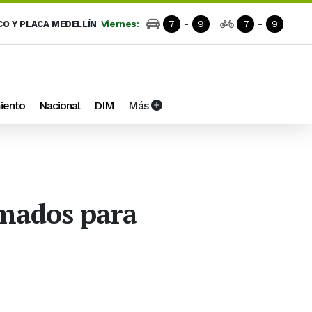
Viernes:
7
-
9
7
-
9
CO Y PLACA MEDELLÍN
iento
Nacional
DIM
Más
rmados para