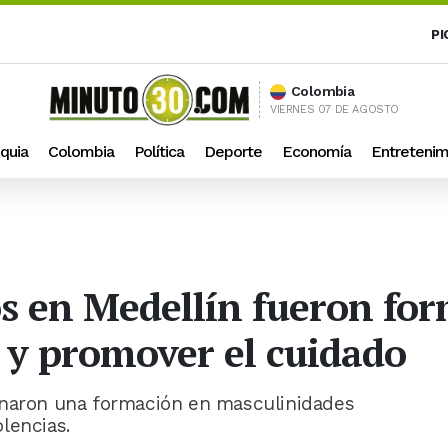
PI
Colombia
VIERNES 07 DE AGOSTO
quia
Colombia
Política
Deporte
Economía
Entretenim
s en Medellín fueron fo
s y promover el cuidado
inaron una formación en masculinidades
lencias.