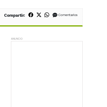
Compartir en Facebook
Compartir en X (Twitter)
Compartir en WhatsApp
Compartir:
Comentarios
ANUNCIO