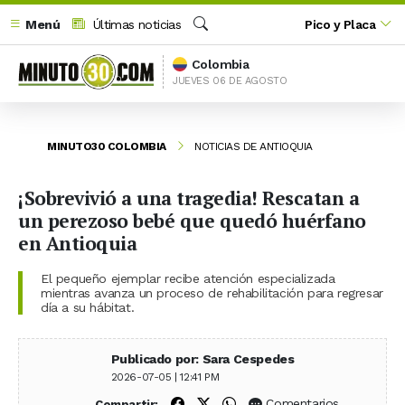
Menú
Últimas noticias
Pico y Placa
Buscar
Colombia
JUEVES 06 DE AGOSTO
MINUTO30 COLOMBIA
NOTICIAS DE ANTIOQUIA
¡Sobrevivió a una tragedia! Rescatan a
un perezoso bebé que quedó huérfano
en Antioquia
El pequeño ejemplar recibe atención especializada
mientras avanza un proceso de rehabilitación para regresar
día a su hábitat.
Publicado por: Sara Cespedes
2026-07-05 | 12:41 PM
Compartir en Facebook
Compartir en X (Twitter)
Compartir en WhatsApp
Comentarios
Compartir: