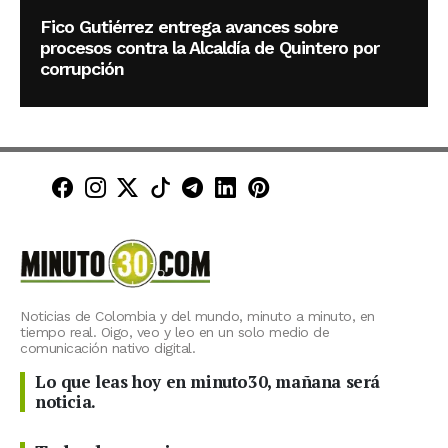
Fico Gutiérrez entrega avances sobre
procesos contra la Alcaldía de Quintero por
corrupción
Minuto30 en Facebook
Minuto30 en Instagram
Minuto30 en X (Twitter)
Minuto30 en TikTok
Canal de Minuto30 en T
Minuto30 en LinkedIn
Minuto30 en Pinte
Noticias de Colombia y del mundo, minuto a minuto, en
tiempo real. Oigo, veo y leo en un solo medio de
comunicación nativo digital.
Lo que leas hoy en minuto30, mañana será
noticia.