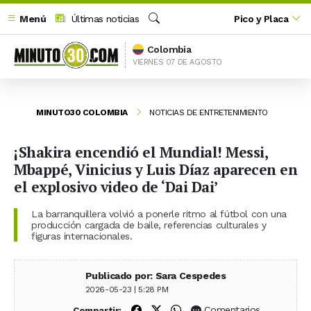
Menú
Últimas noticias
Pico y Placa
Buscar
Colombia
VIERNES 07 DE AGOSTO
MINUTO30 COLOMBIA
NOTICIAS DE ENTRETENIMIENTO
¡Shakira encendió el Mundial! Messi,
Mbappé, Vinicius y Luis Díaz aparecen en
el explosivo video de ‘Dai Dai’
La barranquillera volvió a ponerle ritmo al fútbol con una
producción cargada de baile, referencias culturales y
figuras internacionales.
Publicado por: Sara Cespedes
2026-05-23 | 5:28 PM
Compartir en Facebook
Compartir en X (Twitter)
Compartir en WhatsApp
Comentarios
Compartir: