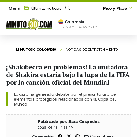
Menú
Últimas noticias
Pico y Placa
Buscar
Colombia
JUEVES 06 DE AGOSTO
MINUTO30 COLOMBIA
NOTICIAS DE ENTRETENIMIENTO
¡Shakibecca en problemas! La imitadora
de Shakira estaría bajo la lupa de la FIFA
por la canción oficial del Mundial
El caso ha generado debate por el presunto uso de
elementos protegidos relacionados con la Copa del
Mundo.
Publicado por: Sara Cespedes
2026-06-18 | 4:53 PM
Compartir en Facebook
Compartir en X (Twitter)
Compartir en WhatsApp
Comentarios
Compartir: