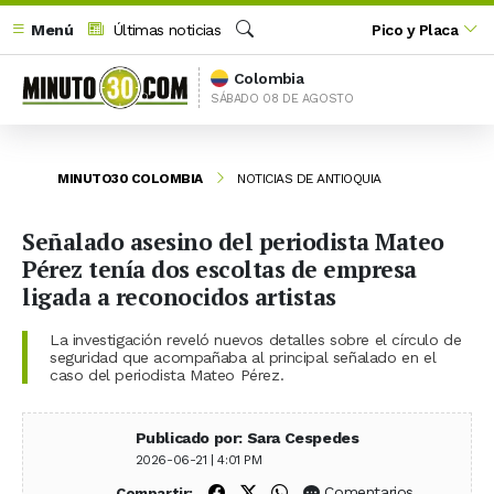
Menú
Últimas noticias
Pico y Placa
Buscar
Colombia
SÁBADO 08 DE AGOSTO
MINUTO30 COLOMBIA
NOTICIAS DE ANTIOQUIA
Señalado asesino del periodista Mateo
Pérez tenía dos escoltas de empresa
ligada a reconocidos artistas
La investigación reveló nuevos detalles sobre el círculo de
seguridad que acompañaba al principal señalado en el
caso del periodista Mateo Pérez.
Publicado por: Sara Cespedes
2026-06-21 | 4:01 PM
Compartir en Facebook
Compartir en X (Twitter)
Compartir en WhatsApp
Comentarios
Compartir: