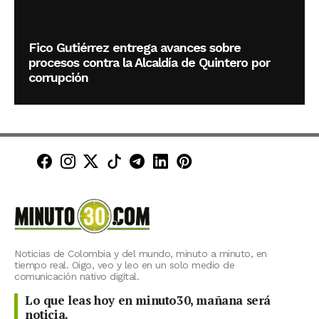
Fico Gutiérrez entrega avances sobre
procesos contra la Alcaldía de Quintero por
corrupción
Minuto30 en Facebook
Minuto30 en Instagram
Minuto30 en X (Twitter)
Minuto30 en TikTok
Canal de Minuto30 en T
Minuto30 en LinkedIn
Minuto30 en Pinte
Noticias de Colombia y del mundo, minuto a minuto, en
tiempo real. Oigo, veo y leo en un solo medio de
comunicación nativo digital.
Lo que leas hoy en minuto30, mañana será
noticia.