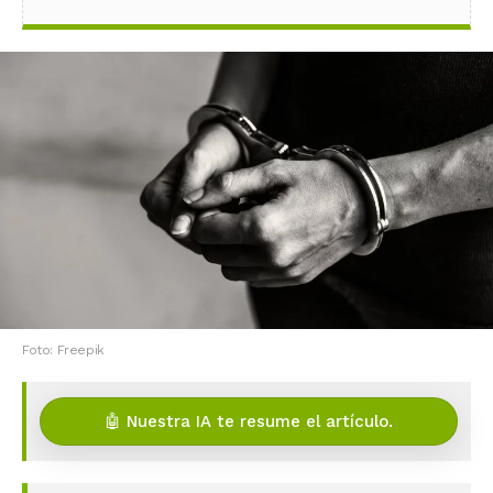
Foto: Freepik
🤖 Nuestra IA te resume el artículo.