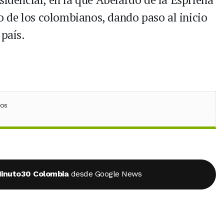
 de los colombianos, dando paso al inicio
 país.
ebook
 (Twitter)
 en WhatsApp
ios
inuto30 Colombia
desde Google News