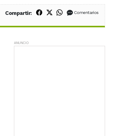
Compartir en Facebook
Compartir en X (Twitter)
Compartir en WhatsApp
Compartir:
Comentarios
ANUNCIO