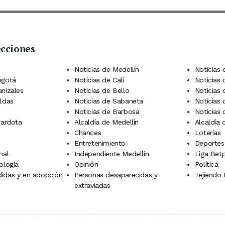
ecciones
 Telegram
dIn
terest
Noticias de Medellín
Noticias 
ogotá
Noticias de Cali
Noticias
anizales
Noticias de Bello
Noticias
aldas
Noticias de Sabaneta
Noticias 
Noticias de Barbosa
Noticias
rardota
Alcaldía de Medellín
Alcaldía
Chances
Loterías
Entretenimiento
Deportes
nal
Independiente Medellín
Liga Betp
ología
Opinión
Política
idas y en adopción
Personas desaparecidas y
Tejiendo
extraviadas