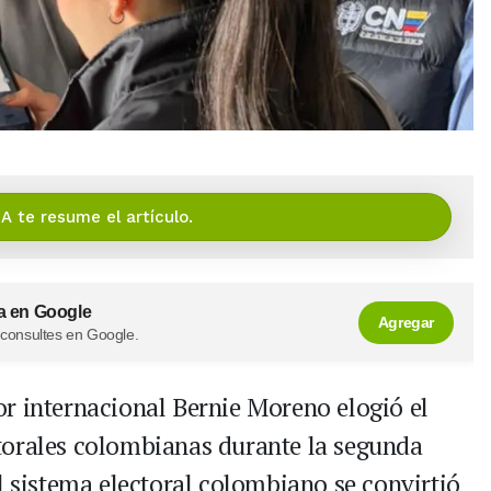
IA te resume el artículo.
a en Google
Agregar
 consultes en Google.
r internacional Bernie Moreno elogió el
torales colombianas durante la segunda
l sistema electoral colombiano se convirtió