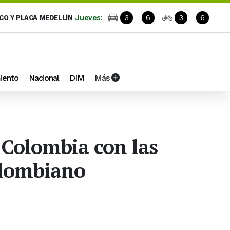
Jueves:
3
-
6
3
-
6
ICO Y PLACA MEDELLÍN
iento
Nacional
DIM
Más
 Colombia con las
colombiano