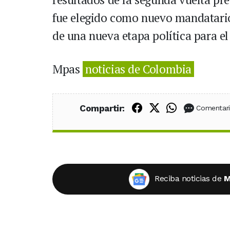
fue elegido como nuevo mandatario
de una nueva etapa política para el
Mpas
noticias de Colombia
Compartir en Fac
Compartir en X
Compartir
Compartir:
Comentar
Reciba noticias de
M