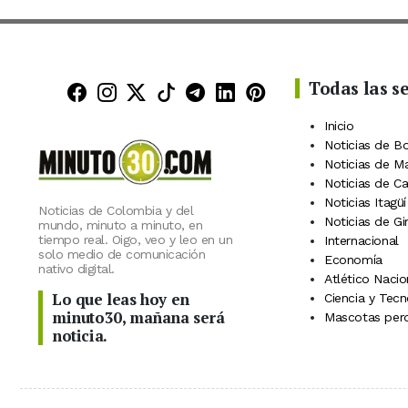
Todas las s
Minuto30 en Facebook
Minuto30 en Instagram
Minuto30 en X (Twitter)
Minuto30 en TikTok
Canal de Minuto30 en
Minuto30 en Linke
Minuto30 en Pin
Inicio
Noticias de B
Noticias de M
Noticias de C
Noticias Itagüí
Noticias de Colombia y del
Noticias de Gi
mundo, minuto a minuto, en
tiempo real. Oigo, veo y leo en un
Internacional
solo medio de comunicación
Economía
nativo digital.
Atlético Nacio
Lo que leas hoy en
Ciencia y Tecn
minuto30, mañana será
Mascotas perd
noticia.