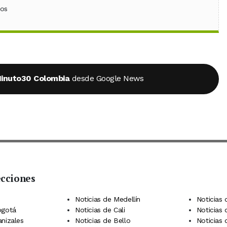
ebook
 (Twitter)
 en WhatsApp
ios
inuto30 Colombia
desde Google News
ecciones
 Telegram
dIn
terest
Noticias de Medellín
Noticias 
ogotá
Noticias de Cali
Noticias
anizales
Noticias de Bello
Noticias