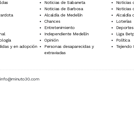
aldas
Noticias de Sabaneta
Noticias 
Noticias de Barbosa
Noticias
rardota
Alcaldía de Medellín
Alcaldía
Chances
Loterías
Entretenimiento
Deportes
nal
Independiente Medellín
Liga Betp
ología
Opinión
Política
idas y en adopción
Personas desaparecidas y
Tejiendo
extraviadas
 | info@minuto30.com