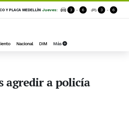
Jueves:
3
-
6
3
-
6
ICO Y PLACA MEDELLÍN
iento
Nacional
DIM
Más
s agredir a policía