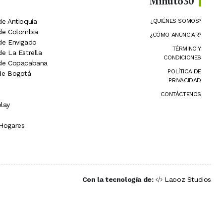
Minuto30
de Antioquia
¿QUIÉNES SOMOS?
 de Colombia
¿CÓMO ANUNCIAR?
 de Envigado
TÉRMINO Y
de La Estrella
CONDICIONES
 de Copacabana
POLÍTICA DE
 de Bogotá
PRIVACIDAD
CONTÁCTENOS
lay
 Hogares
Con la tecnología de:
Laooz Studios