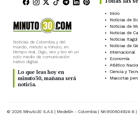
Todas las s
Minuto30 en Facebook
Minuto30 en Instagram
Minuto30 en X (Twitter)
Minuto30 en TikTok
Canal de Minuto30 en
Minuto30 en Linke
Minuto30 en Pin
Inicio
Noticias de B
Noticias de M
Noticias de C
Noticias Itagüí
Noticias de Colombia y del
Noticias de Gi
mundo, minuto a minuto, en
tiempo real. Oigo, veo y leo en un
Internacional
solo medio de comunicación
Economía
nativo digital.
Atlético Nacio
Lo que leas hoy en
Ciencia y Tecn
minuto30, mañana será
Mascotas perd
noticia.
© 2026 Minuto30 S.A.S | Medellín - Colombia | Nit:900604924-8