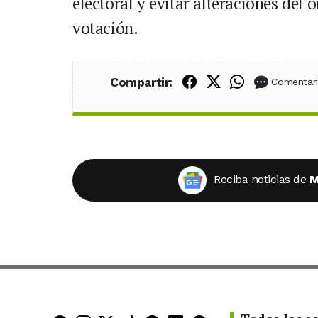
electoral y evitar alteraciones del 
votación.
Compartir en Fac
Compartir en X
Compartir
Compartir:
Comentar
Reciba noticias de
M