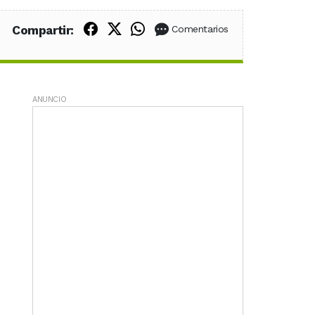
Compartir en Facebook
Compartir en X (Twitter)
Compartir en WhatsApp
Compartir:
Comentarios
ANUNCIO