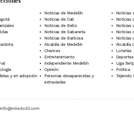
ecciones
 Telegram
dIn
terest
Noticias de Medellín
Noticias 
ogotá
Noticias de Cali
Noticias
anizales
Noticias de Bello
Noticias
aldas
Noticias de Sabaneta
Noticias 
Noticias de Barbosa
Noticias
rardota
Alcaldía de Medellín
Alcaldía
Chances
Loterías
Entretenimiento
Deportes
nal
Independiente Medellín
Liga Betp
ología
Opinión
Política
idas y en adopción
Personas desaparecidas y
Tejiendo
extraviadas
 | info@minuto30.com