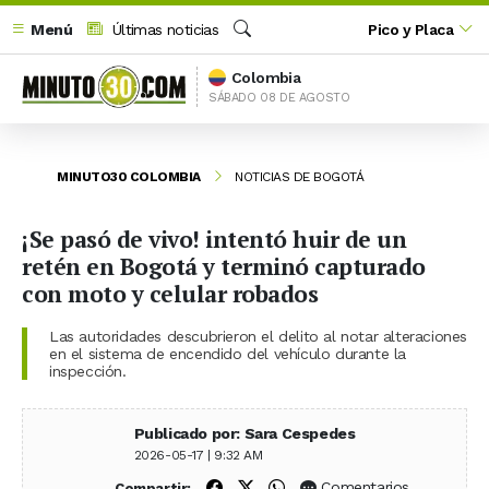
Menú
Últimas noticias
Pico y Placa
Buscar
Colombia
SÁBADO 08 DE AGOSTO
MINUTO30 COLOMBIA
NOTICIAS DE BOGOTÁ
¡Se pasó de vivo! intentó huir de un
retén en Bogotá y terminó capturado
con moto y celular robados
Las autoridades descubrieron el delito al notar alteraciones
en el sistema de encendido del vehículo durante la
inspección.
Publicado por: Sara Cespedes
2026-05-17 | 9:32 AM
Compartir en Facebook
Compartir en X (Twitter)
Compartir en WhatsApp
Comentarios
Compartir: