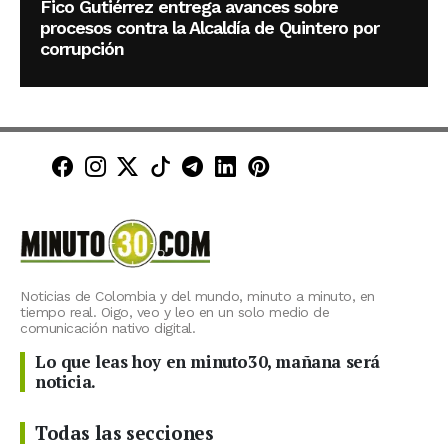
Fico Gutiérrez entrega avances sobre
procesos contra la Alcaldía de Quintero por
corrupción
Minuto30 en Facebook
Minuto30 en Instagram
Minuto30 en X (Twitter)
Minuto30 en TikTok
Canal de Minuto30 en T
Minuto30 en LinkedIn
Minuto30 en Pinte
Noticias de Colombia y del mundo, minuto a minuto, en
tiempo real. Oigo, veo y leo en un solo medio de
comunicación nativo digital.
Lo que leas hoy en minuto30, mañana será
noticia.
Todas las secciones