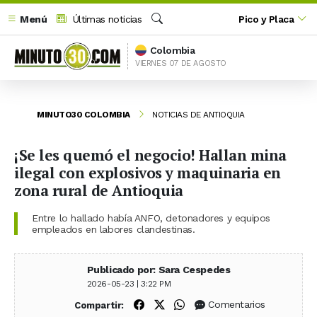
Menú
Últimas noticias
Pico y Placa
Buscar
Colombia
VIERNES 07 DE AGOSTO
MINUTO30 COLOMBIA
NOTICIAS DE ANTIOQUIA
¡Se les quemó el negocio! Hallan mina
ilegal con explosivos y maquinaria en
zona rural de Antioquia
Entre lo hallado había ANFO, detonadores y equipos
empleados en labores clandestinas.
Publicado por: Sara Cespedes
2026-05-23 | 3:22 PM
Compartir en Facebook
Compartir en X (Twitter)
Compartir en WhatsApp
Comentarios
Compartir: