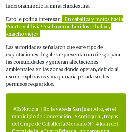
funcionamiento la mina clandestina.
Esto le podría interesar:
¡En caballos y motos hacia
Puerto Valdivia! Así huyeron heridos «chalá» y
«macho viejo»
Las autoridades señalaron que este tipo de
explotaciones ilegales representan un riesgo para
las comunidades y generan afectaciones
ambientales en las zonas donde operan, debido al
uso de explosivos y maquinaria pesada sin los
permisos requeridos.
#EsNoticia
| En la vereda San Juan Alto, en el
municipio de Concepción,
#Antioquia
, tropas
del Grupo de Caballería Mediano N.º 4 Juan del
Corral de la
#CuartaBrigada
, ubicaron una