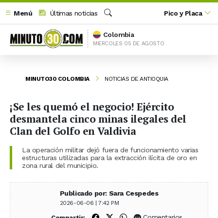
Menú
Últimas noticias
Pico y Placa
Buscar
Colombia
MIERCOLES 05 DE AGOSTO
MINUTO30 COLOMBIA
NOTICIAS DE ANTIOQUIA
¡Se les quemó el negocio! Ejército
desmantela cinco minas ilegales del
Clan del Golfo en Valdivia
La operación militar dejó fuera de funcionamiento varias
estructuras utilizadas para la extracción ilícita de oro en
zona rural del municipio.
Publicado por: Sara Cespedes
2026-06-06 | 7:42 PM
Compartir en Facebook
Compartir en X (Twitter)
Compartir en WhatsApp
Comentarios
Compartir: