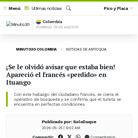
Menú
Últimas noticias
Pico y Placa
Buscar
Colombia
DOMINGO 09 DE AGOSTO
MINUTO30 COLOMBIA
NOTICIAS DE ANTIOQUIA
¡Se le olvidó avisar que estaba bien!
Apareció el francés «perdido» en
Ituango
Con este hallazgo del ciudadano francés, se cierra el
operativo de búsqueda y se confirma que el turista se
encuentra en perfectas condiciones.
Publicado por: SoloDuque
2026-05-25 | 12:52 AM
Compartir en Facebook
Compartir en X (Twitter)
Compartir en WhatsApp
Comentarios
Compartir: