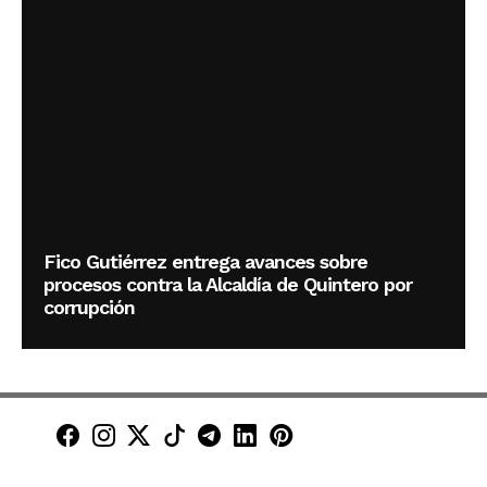
Fico Gutiérrez entrega avances sobre
procesos contra la Alcaldía de Quintero por
corrupción
Minuto30 en Facebook
Minuto30 en Instagram
Minuto30 en X (Twitter)
Minuto30 en TikTok
Canal de Minuto30 en T
Minuto30 en LinkedIn
Minuto30 en Pinte