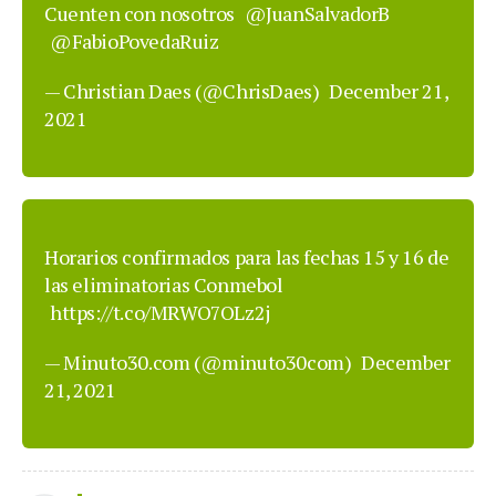
Cuenten con nosotros
@JuanSalvadorB
@FabioPovedaRuiz
— Christian Daes (@ChrisDaes)
December 21,
2021
Horarios confirmados para las fechas 15 y 16 de
las eliminatorias Conmebol
https://t.co/MRWO7OLz2j
— Minuto30.com (@minuto30com)
December
21, 2021