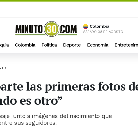
Colombia
SÁBADO 08 DE AGOSTO
quia
Colombia
Política
Deporte
Economía
Entretenim
ENTO
rte las primeras fotos d
ndo es otro”
saje junto a imágenes del nacimiento que
ntre sus seguidores.