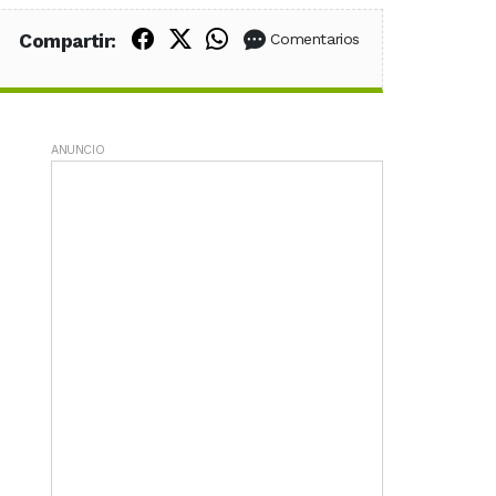
Compartir en Facebook
Compartir en X (Twitter)
Compartir en WhatsApp
Compartir:
Comentarios
ANUNCIO