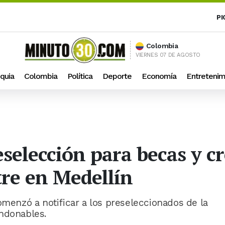
PI
Colombia
VIERNES 07 DE AGOSTO
quia
Colombia
Política
Deporte
Economía
Entretenim
eselección para becas y c
re en Medellín
omenzó a notificar a los preseleccionados de la
ondonables.