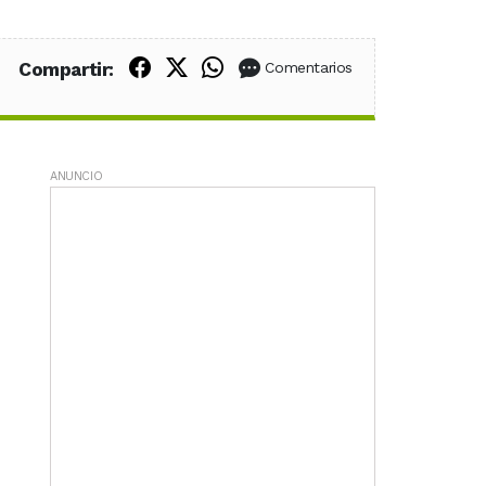
Compartir en Facebook
Compartir en X (Twitter)
Compartir en WhatsApp
Compartir:
Comentarios
ANUNCIO