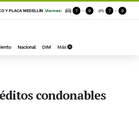
Viernes:
7
-
9
7
-
9
CO Y PLACA MEDELLÍN
iento
Nacional
DIM
Más
réditos condonables