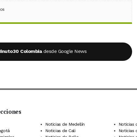
ebook
 (Twitter)
 en WhatsApp
ios
inuto30 Colombia
desde Google News
ecciones
 Telegram
dIn
terest
Noticias de Medellín
Noticias 
ogotá
Noticias de Cali
Noticias