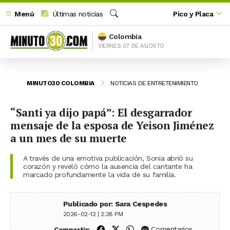
Menú
Últimas noticias
Pico y Placa
Buscar
Colombia
VIERNES 07 DE AGOSTO
MINUTO30 COLOMBIA
NOTICIAS DE ENTRETENIMIENTO
“Santi ya dijo papá”: El desgarrador
mensaje de la esposa de Yeison Jiménez
a un mes de su muerte
A través de una emotiva publicación, Sonia abrió su
corazón y reveló cómo la ausencia del cantante ha
marcado profundamente la vida de su familia.
Publicado por: Sara Cespedes
2026-02-12 | 2:38 PM
Compartir en Facebook
Compartir en X (Twitter)
Compartir en WhatsApp
Comentarios
Compartir: