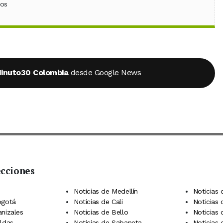
ebook
 (Twitter)
 en WhatsApp
ios
inuto30 Colombia
desde Google News
ecciones
 Telegram
dIn
terest
Noticias de Medellín
Noticias 
ogotá
Noticias de Cali
Noticias
anizales
Noticias de Bello
Noticias
aldas
Noticias de Sabaneta
Noticias 