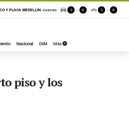
Jueves:
3
-
6
3
-
6
ICO Y PLACA MEDELLÍN
iento
Nacional
DIM
Más
o piso y los