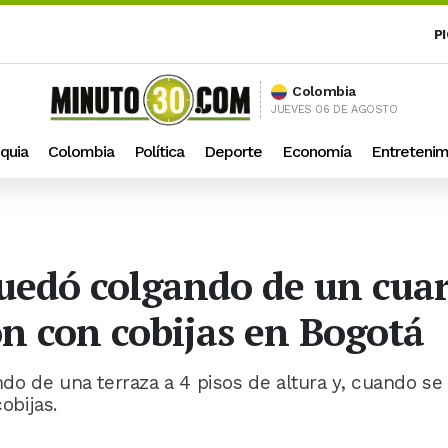
P
Colombia
JUEVES 06 DE AGOSTO
quia
Colombia
Política
Deporte
Economía
Entretenim
uedó colgando de un cuart
on con cobijas en Bogotá
o de una terraza a 4 pisos de altura y, cuando se
obijas.