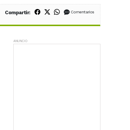
Compartir en Facebook
Compartir en X (Twitter)
Compartir en WhatsApp
Compartir:
Comentarios
ANUNCIO