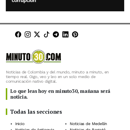
corrupción
Minuto30 en Facebook
Minuto30 en Instagram
Minuto30 en X (Twitter)
Minuto30 en TikTok
Canal de Minuto30 en T
Minuto30 en LinkedIn
Minuto30 en Pinte
Noticias de Colombia y del mundo, minuto a minuto, en
tiempo real. Oigo, veo y leo en un solo medio de
comunicación nativo digital.
Lo que leas hoy en minuto30, mañana será
noticia.
Todas las secciones
Inicio
Noticias de Medellín
Noticias de Antioquia
Noticias de Bogotá