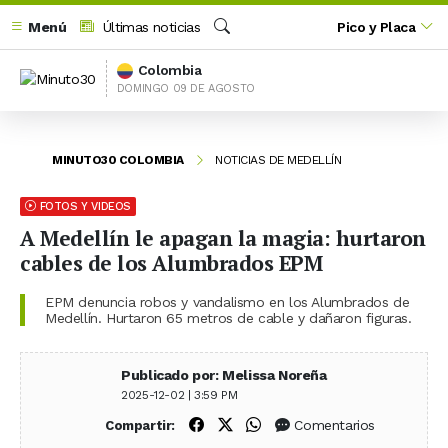
Menú
Últimas noticias
Pico y Placa
Buscar
Colombia
DOMINGO 09 DE AGOSTO
MINUTO30 COLOMBIA
NOTICIAS DE MEDELLÍN
FOTOS Y VIDEOS
A Medellín le apagan la magia: hurtaron
cables de los Alumbrados EPM
EPM denuncia robos y vandalismo en los Alumbrados de
Medellín. Hurtaron 65 metros de cable y dañaron figuras.
Publicado por: Melissa Noreña
2025-12-02 | 3:59 PM
Compartir en Facebook
Compartir en X (Twitter)
Compartir en WhatsApp
Comentarios
Compartir: