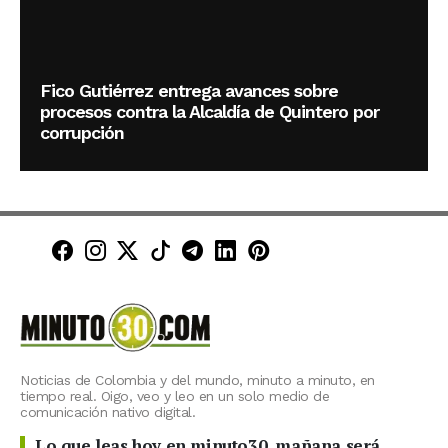
Fico Gutiérrez entrega avances sobre
procesos contra la Alcaldía de Quintero por
corrupción
Minuto30 en Facebook
Minuto30 en Instagram
Minuto30 en X (Twitter)
Minuto30 en TikTok
Canal de Minuto30 en T
Minuto30 en LinkedIn
Minuto30 en Pinte
Noticias de Colombia y del mundo, minuto a minuto, en
tiempo real. Oigo, veo y leo en un solo medio de
comunicación nativo digital.
Lo que leas hoy en minuto30, mañana será