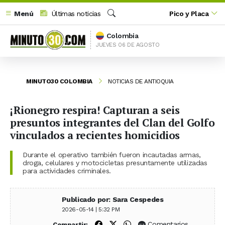
Menú
Últimas noticias
Pico y Placa
Buscar
Colombia
JUEVES 06 DE AGOSTO
MINUTO30 COLOMBIA
NOTICIAS DE ANTIOQUIA
¡Rionegro respira! Capturan a seis
presuntos integrantes del Clan del Golfo
vinculados a recientes homicidios
Durante el operativo también fueron incautadas armas,
droga, celulares y motocicletas presuntamente utilizadas
para actividades criminales.
Publicado por: Sara Cespedes
2026-05-14 | 5:32 PM
Compartir en Facebook
Compartir en X (Twitter)
Compartir en WhatsApp
Comentarios
Compartir: