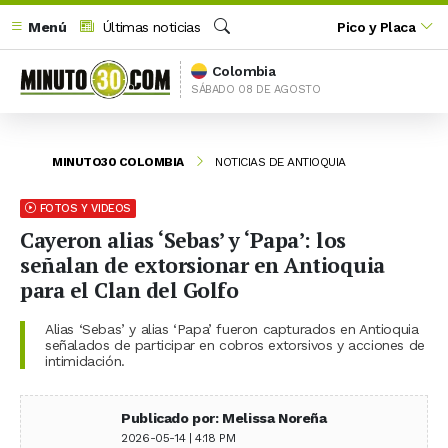
Menú
Últimas noticias
Pico y Placa
Buscar
Colombia
SÁBADO 08 DE AGOSTO
MINUTO30 COLOMBIA
NOTICIAS DE ANTIOQUIA
FOTOS Y VIDEOS
Cayeron alias ‘Sebas’ y ‘Papa’: los
señalan de extorsionar en Antioquia
para el Clan del Golfo
Alias ‘Sebas’ y alias ‘Papa’ fueron capturados en Antioquia
señalados de participar en cobros extorsivos y acciones de
intimidación.
Publicado por: Melissa Noreña
2026-05-14 | 4:18 PM