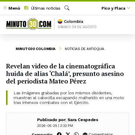
Menú
Últimas noticias
Pico y Placa
Buscar
Colombia
SÁBADO 08 DE AGOSTO
MINUTO30 COLOMBIA
NOTICIAS DE ANTIOQUIA
Revelan video de la cinematográfica
huida de alias ‘Chalá’, presunto asesino
del periodista Mateo Pérez
Las imágenes grabadas por los mismos disidentes,
muestran al cabecilla escapando malherido en una moto
tras intensos combates con el Ejército.
Publicado por: Sara Cespedes
2026-05-25 | 3:32 PM
Compartir en Facebook
Compartir en X (Twitter)
Compartir en WhatsApp
Comentarios
Compartir: