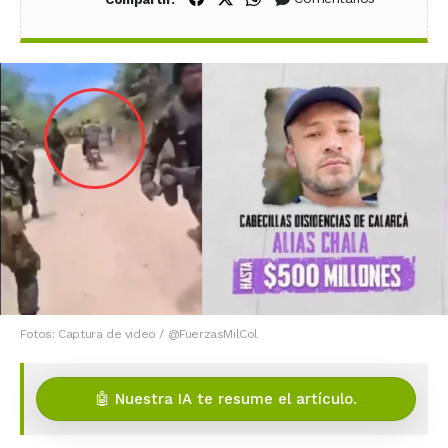
Fotos: Captura de video / @FuerzasMilCol
🤖 Nuestra IA te resume el artículo.