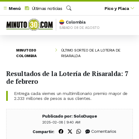
Menú
Últimas noticias
Pico y Placa
Buscar
Colombia
SÁBADO 08 DE AGOSTO
MINUTO30
ÚLTIMO SORTEO DE LA LOTERIA DE
COLOMBIA
RISARALDA
Resultados de la Lotería de Risaralda: 7
de febrero
Entrega cada viernes un multimillonario premio mayor de
2.333 millones de pesos a sus clientes.
Publicado por: SoloDuque
2025-02-08 | 9:40 AM
Compartir en Facebook
Compartir en X (Twitter)
Compartir en WhatsApp
Comentarios
Compartir: