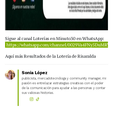
Sigue al canal Loterías en Minuto30 en WhatsApp:
https://whatsapp.com/channel/0029Va4FNy5DuMRY
Aquí más Resultados de la Lotería de Risaralda
Sonia López
publicista, mercadotecnóloga y community manager, mi
pasión es entrelazar estrategias creativas con el poder
de la comunicación para ayudar a las personas y contar
sus valiosas historias.