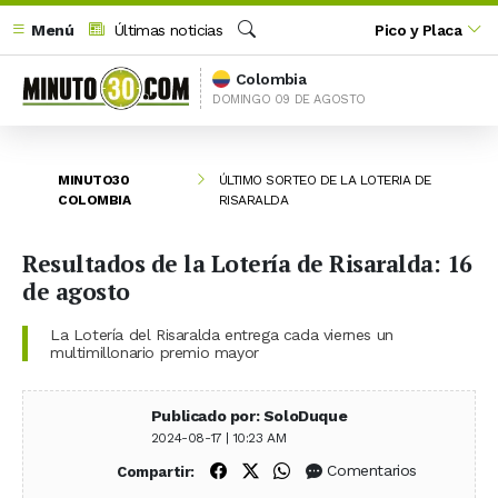
Menú
Últimas noticias
Pico y Placa
Buscar
Colombia
DOMINGO 09 DE AGOSTO
MINUTO30
ÚLTIMO SORTEO DE LA LOTERIA DE
COLOMBIA
RISARALDA
Resultados de la Lotería de Risaralda: 16
de agosto
La Lotería del Risaralda entrega cada viernes un
multimillonario premio mayor
Publicado por: SoloDuque
2024-08-17 | 10:23 AM
Compartir en Facebook
Compartir en X (Twitter)
Compartir en WhatsApp
Comentarios
Compartir: