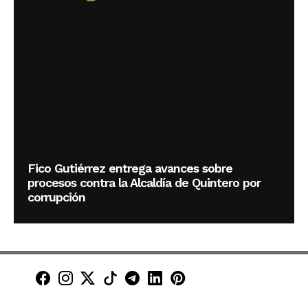
Fico Gutiérrez entrega avances sobre
procesos contra la Alcaldía de Quintero por
corrupción
Minuto30 en Facebook
Minuto30 en Instagram
Minuto30 en X (Twitter)
Minuto30 en TikTok
Canal de Minuto30 en T
Minuto30 en LinkedIn
Minuto30 en Pinte