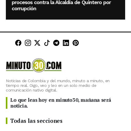
procesos contra la Alcaldía de Quintero por
corrupción
Minuto30 en Facebook
Minuto30 en Instagram
Minuto30 en X (Twitter)
Minuto30 en TikTok
Canal de Minuto30 en T
Minuto30 en LinkedIn
Minuto30 en Pinte
Noticias de Colombia y del mundo, minuto a minuto, en
tiempo real. Oigo, veo y leo en un solo medio de
comunicación nativo digital.
Lo que leas hoy en minuto30, mañana será
noticia.
Todas las secciones