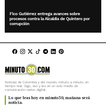
Fico Gutiérrez entrega avances sobre
procesos contra la Alcaldía de Quintero por
corrupción
Minuto30 en Facebook
Minuto30 en Instagram
Minuto30 en X (Twitter)
Minuto30 en TikTok
Canal de Minuto30 en T
Minuto30 en LinkedIn
Minuto30 en Pinte
Noticias de Colombia y del mundo, minuto a minuto, en
tiempo real. Oigo, veo y leo en un solo medio de
comunicación nativo digital.
Lo que leas hoy en minuto30, mañana será
noticia.