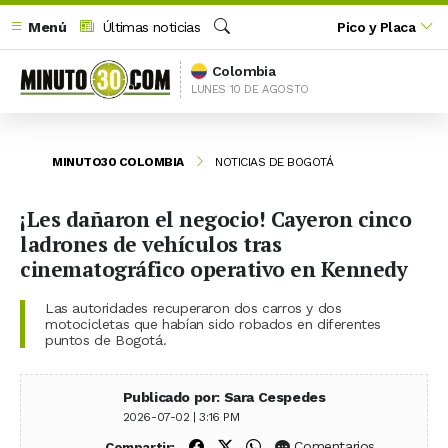
Menú
Últimas noticias
Pico y Placa
Buscar
Colombia
LUNES 10 DE AGOSTO
MINUTO30 COLOMBIA
NOTICIAS DE BOGOTÁ
¡Les dañaron el negocio! Cayeron cinco
ladrones de vehículos tras
cinematográfico operativo en Kennedy
Las autoridades recuperaron dos carros y dos
motocicletas que habían sido robados en diferentes
puntos de Bogotá.
Publicado por: Sara Cespedes
2026-07-02 | 3:16 PM
Compartir en Facebook
Compartir en X (Twitter)
Compartir en WhatsApp
Comentarios
Compartir: