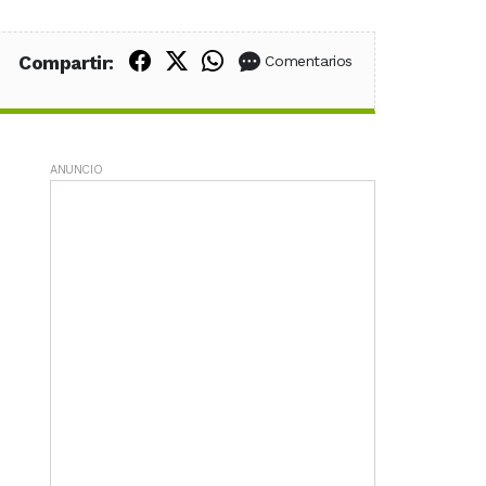
Compartir en Facebook
Compartir en X (Twitter)
Compartir en WhatsApp
Compartir:
Comentarios
ANUNCIO