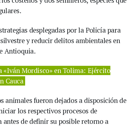
ios costeños y dos semilleros, especies que
gulares.
strategias desplegadas por la Policía para
 silvestre y reducir delitos ambientales en
e Antioquia.
 a «Iván Mordisco» en Tolima: Ejército
en Cauca
los animales fueron dejados a disposición de
iciar los respectivos procesos de
 antes de definir su posible retorno a