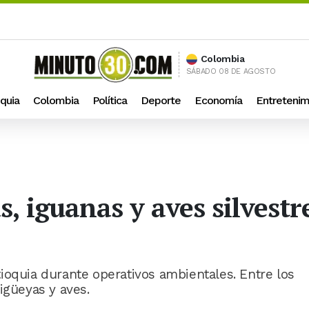
Colombia
SÁBADO 08 DE AGOSTO
quia
Colombia
Política
Deporte
Economía
Entretenim
, iguanas y aves silvestr
ioquia durante operativos ambientales. Entre los
igüeyas y aves.