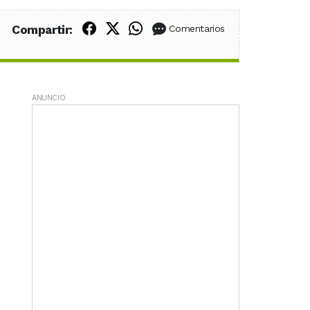
Compartir en Facebook
Compartir en X (Twitter)
Compartir en WhatsApp
Compartir:
Comentarios
ANUNCIO