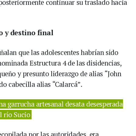
 posteriormente continuar su traslado hacia
 y destino final
eñalan que las adolescentes habrían sido
nominada Estructura 4 de las disidencias,
queño y presunto liderazgo de alias “John
ado cabecilla alias “Calarcá”.
una garrucha artesanal desata desesperada
 río Sucio
ecopilada por las autoridades, era