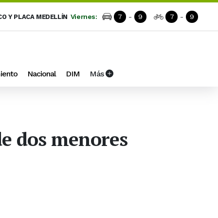
Viernes:
7
-
9
7
-
9
CO Y PLACA MEDELLÍN
iento
Nacional
DIM
Más
de dos menores