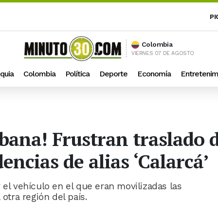
PI
Colombia
VIERNES 07 DE AGOSTO
quia
Colombia
Política
Deporte
Economía
Entretenim
bana! Frustran traslado 
encias de alias ‘Calarcá’
 el vehículo en el que eran movilizadas las
 otra región del país.