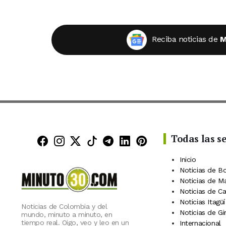
Reciba noticias de
M
Todas las s
Minuto30 en Facebook
Minuto30 en Instagram
Minuto30 en X (Twitter)
Minuto30 en TikTok
Canal de Minuto30 en
Minuto30 en Linke
Minuto30 en Pin
Inicio
Noticias de B
Noticias de M
Noticias de C
Noticias Itagüí
Noticias de Colombia y del
Noticias de Gi
mundo, minuto a minuto, en
tiempo real. Oigo, veo y leo en un
Internacional