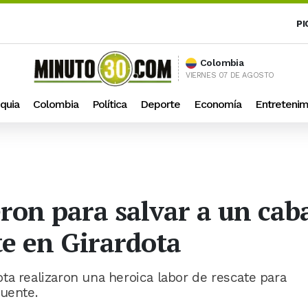
PI
Colombia
VIERNES 07 DE AGOSTO
quia
Colombia
Política
Deporte
Economía
Entretenim
ron para salvar a un caba
te en Girardota
ta realizaron una heroica labor de rescate para
puente.