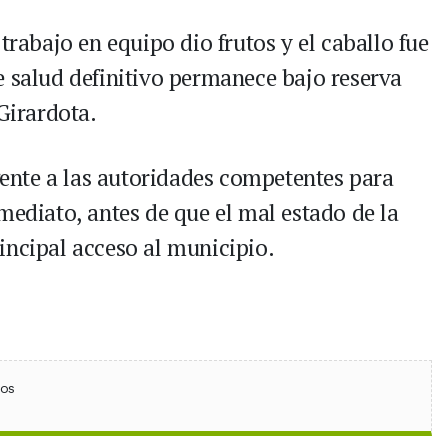
trabajo en equipo dio frutos y el caballo fue
e salud definitivo permanece bajo reserva
 Girardota.
nte a las autoridades competentes para
mediato, antes de que el mal estado de la
incipal acceso al municipio.
ebook
 (Twitter)
 en WhatsApp
ios