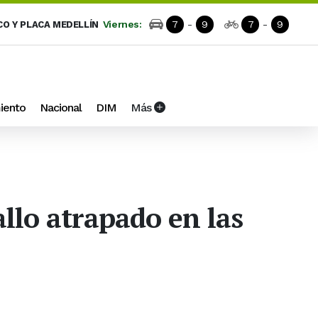
Viernes:
7
-
9
7
-
9
CO Y PLACA MEDELLÍN
iento
Nacional
DIM
Más
llo atrapado en las