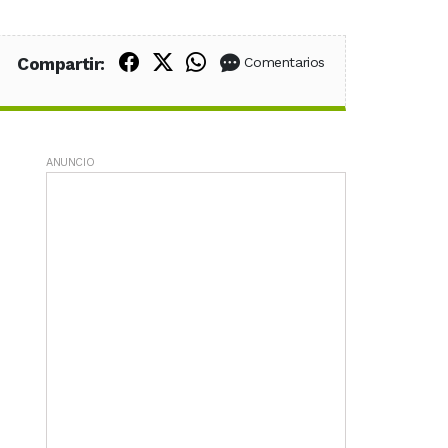
Compartir en Facebook
Compartir en X (Twitter)
Compartir en WhatsApp
Compartir:
Comentarios
ANUNCIO