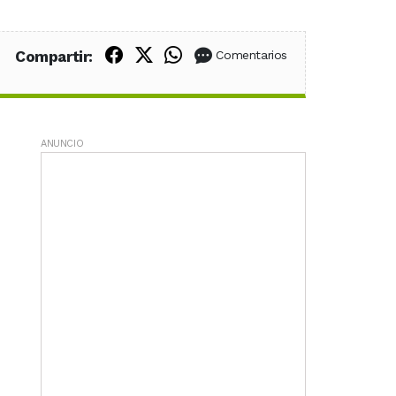
Compartir en Facebook
Compartir en X (Twitter)
Compartir en WhatsApp
Compartir:
Comentarios
ANUNCIO