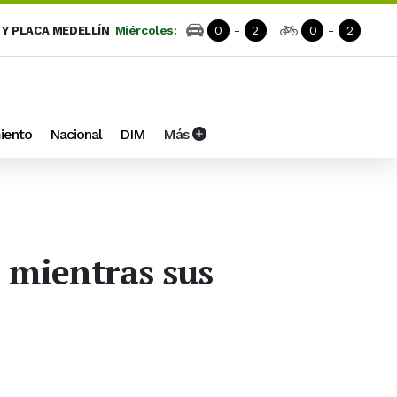
Miércoles:
0
-
2
0
-
2
 Y PLACA MEDELLÍN
iento
Nacional
DIM
Más
 mientras sus