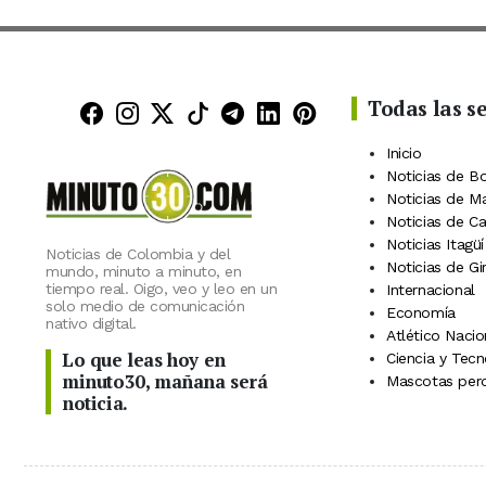
Todas las s
Minuto30 en Facebook
Minuto30 en Instagram
Minuto30 en X (Twitter)
Minuto30 en TikTok
Canal de Minuto30 en
Minuto30 en Linke
Minuto30 en Pin
Inicio
Noticias de B
Noticias de M
Noticias de C
Noticias Itagüí
Noticias de Colombia y del
Noticias de Gi
mundo, minuto a minuto, en
tiempo real. Oigo, veo y leo en un
Internacional
solo medio de comunicación
Economía
nativo digital.
Atlético Nacio
Lo que leas hoy en
Ciencia y Tecn
minuto30, mañana será
Mascotas perd
noticia.