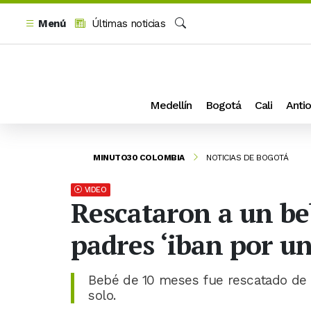
Menú
Últimas noticias
Buscar
Medellín
Bogotá
Cali
Antio
MINUTO30 COLOMBIA
NOTICIAS DE BOGOTÁ
VIDEO
Rescataron a un be
padres ‘iban por u
Bebé de 10 meses fue rescatado de u
solo.