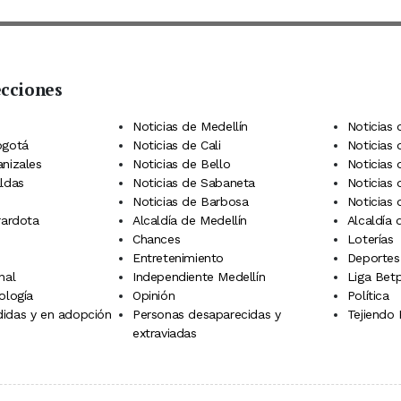
ecciones
 Telegram
dIn
terest
Noticias de Medellín
Noticias 
ogotá
Noticias de Cali
Noticias
anizales
Noticias de Bello
Noticias
aldas
Noticias de Sabaneta
Noticias 
Noticias de Barbosa
Noticias
rardota
Alcaldía de Medellín
Alcaldía
Chances
Loterías
Entretenimiento
Deportes
nal
Independiente Medellín
Liga Betp
ología
Opinión
Política
idas y en adopción
Personas desaparecidas y
Tejiendo
extraviadas