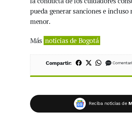
la conducta de los cuidadores cons
pueda generar sanciones e incluso 
menor.
Más
noticias de Bogotá
Compartir en Fac
Compartir en X
Compartir
Compartir:
Comentar
Reciba noticias de
M