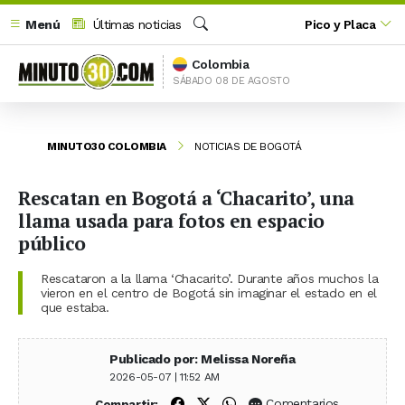
Menú
Últimas noticias
Pico y Placa
Buscar
Colombia
SÁBADO 08 DE AGOSTO
MINUTO30 COLOMBIA
NOTICIAS DE BOGOTÁ
Rescatan en Bogotá a ‘Chacarito’, una
llama usada para fotos en espacio
público
Rescataron a la llama ‘Chacarito’. Durante años muchos la
vieron en el centro de Bogotá sin imaginar el estado en el
que estaba.
Publicado por: Melissa Noreña
2026-05-07 | 11:52 AM
Compartir en Facebook
Compartir en X (Twitter)
Compartir en WhatsApp
Comentarios
Compartir: