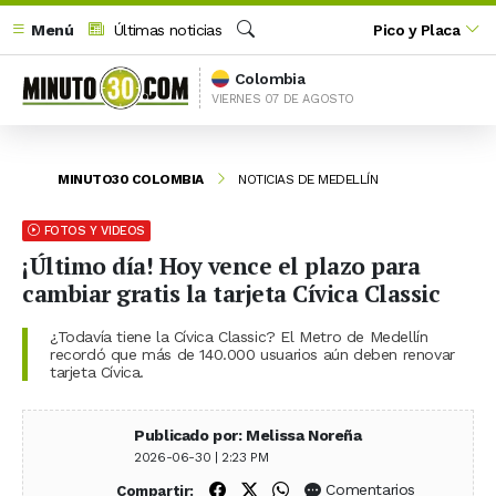
Menú
Últimas noticias
Pico y Placa
Buscar
Colombia
VIERNES 07 DE AGOSTO
MINUTO30 COLOMBIA
NOTICIAS DE MEDELLÍN
FOTOS Y VIDEOS
¡Último día! Hoy vence el plazo para
cambiar gratis la tarjeta Cívica Classic
¿Todavía tiene la Cívica Classic? El Metro de Medellín
recordó que más de 140.000 usuarios aún deben renovar
tarjeta Cívica.
Publicado por: Melissa Noreña
2026-06-30 | 2:23 PM
Compartir en Facebook
Compartir en X (Twitter)
Compartir en WhatsApp
Comentarios
Compartir: